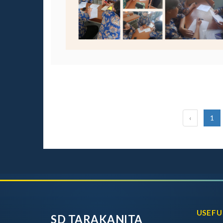
‹
1
USEFU
SD TARAKANITA