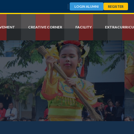
LOGIN ALUMNI
REGISTER
EVEMENT
CREATIVE CORNER
FACILITY
EXTRACURRICU