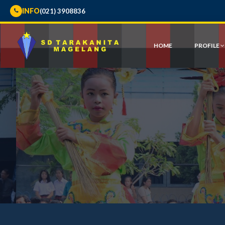
INFO
(021) 3908836
HOME
PROFILE