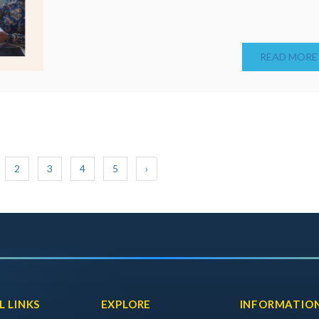
READ MORE
2
3
4
5
›
L LINKS
EXPLORE
INFORMATIO