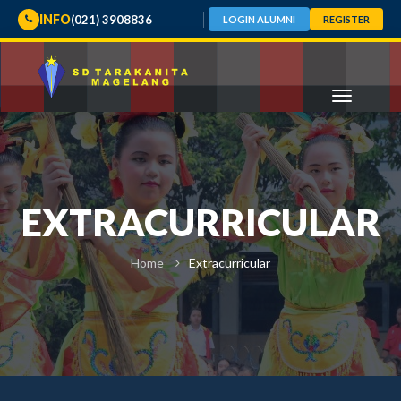
INFO
(021) 3908836
LOGIN ALUMNI
REGISTER
EXTRACURRICULAR
Home
Extracurricular