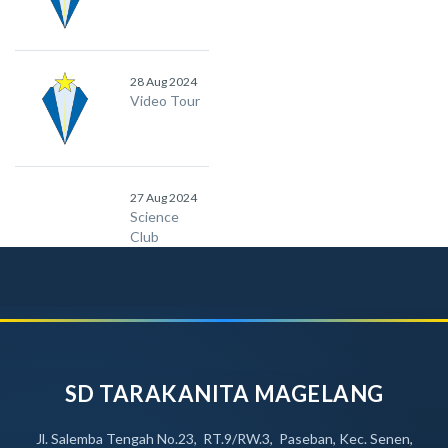
28 Aug 2024
Video Tour
27 Aug 2024
Science
Club
SD TARAKANITA MAGELANG
Jl. Salemba Tengah No.23, RT.9/RW.3, Paseban, Kec. Senen,