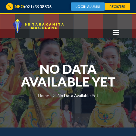
INFO
(021) 3908836
LOGIN ALUMNI
REGISTER
NO DATA
AVAILABLE YET
Home
No Data Available Yet